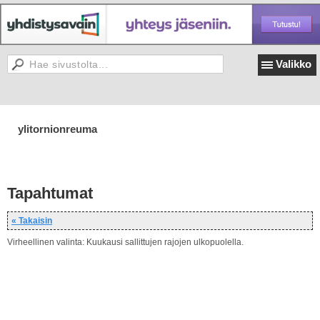
Valikko
ylitornionreuma
Tapahtumat
« Takaisin
Virheellinen valinta: Kuukausi sallittujen rajojen ulkopuolella.