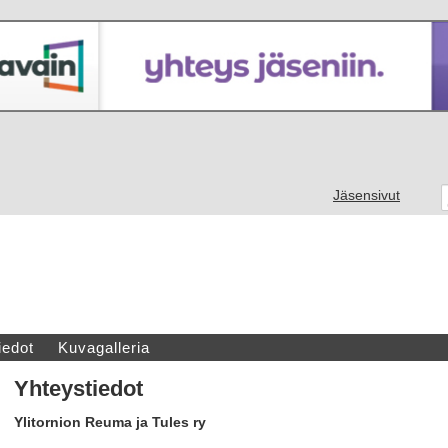
Jäsensivut
iedot
Kuvagalleria
Yhteystiedot
Ylitornion Reuma ja Tules ry