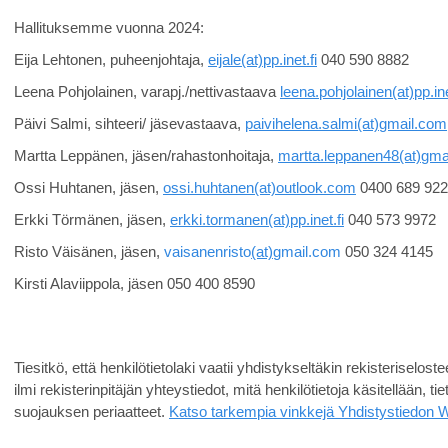
Hallituksemme vuonna 2024:
Eija Lehtonen, puheenjohtaja,
eijale(at)pp.inet.fi
040 590 8882
Leena Pohjolainen, varapj./nettivastaava
leena.pohjolainen
(at)
pp.ine
Päivi Salmi, sihteeri/ jäsevastaava,
paivihelena.salmi
(at)
gmail.com
Martta Leppänen, jäsen/rahastonhoitaja,
martta.leppanen48
(at)
gma
Ossi Huhtanen, jäsen,
ossi.huhtanen
(at)
outlook
.com
0400 689 922
Erkki Törmänen, jäsen,
erkki.tormanen
(at)
pp.inet.fi
040 573 9972
Risto Väisänen, jäsen,
vaisanenristo
(at)
gmail.com
050 324 4145
Kirsti Alaviippola, jäsen 050 400 8590
Tiesitkö, että henkilötietolaki vaatii yhdistykseltäkin rekisteriselo
ilmi rekisterinpitäjän yhteystiedot, mitä henkilötietoja käsitellään, tie
suojauksen periaatteet.
Katso tarkempia vinkkejä Yhdistystiedon W