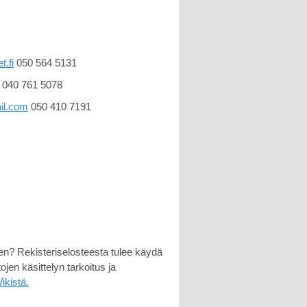
t.fi
050 564 5131
040 761 5078
il.com
050 410 7191
steen? Rekisteriselosteesta tulee käydä
tojen käsittelyn tarkoitus ja
ikistä.